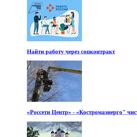
Найти работу через соцконтракт
«Россети Центр» - «Костромаэнерго" чис